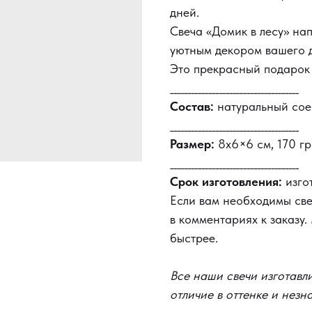
дней.
Свеча «Домик в лесу» на
уютным декором вашего 
Это прекрасный подарок 
_____________________________________
Состав:
натуральный сое
_____________________________________
Размер:
8х6×6 см, 170 гр
_____________________________________
Срок изготовления:
изго
Если вам необходимы свеч
в комментариях к заказу
быстрее.
Все наши свечи изготавли
отличие в оттенке и незн